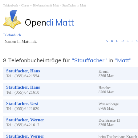
Telefonbuch
Glarus
Telefonauskunft Matt
Stauffacher in Matt
Open
di Matt
Telefonbuch
Namen in Matt mit:
A
B
C
D
E
F
8 Telefonbucheinträge für
"Stauffacher"
in
"Matt"
Stauffacher, Hans
Krauch
Tel.:
(055) 6421554
8766
Matt
Stauffacher, Hans
Hoschet
Tel.:
(055) 6421610
8766
Matt
Stauffacher, Ursi
Weissenberge
Tel.:
(055) 6421620
8766
Matt
Stauffacher, Werner
Dorfstrasse
13
Tel.:
(055) 6421617
8766
Matt
Stauffacher, Werner
beim Traubenhaus Krauch