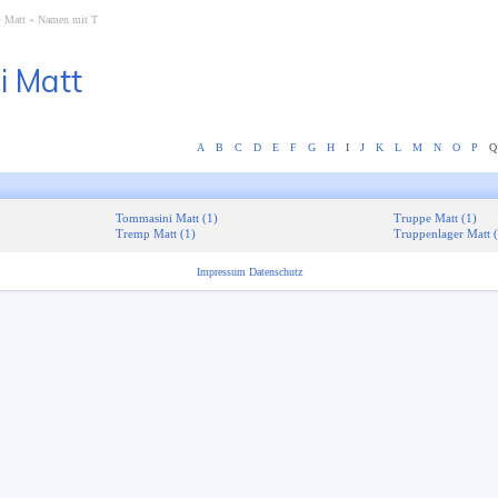
Matt
Namen mit T
i Matt
A
B
C
D
E
F
G
H
I
J
K
L
M
N
O
P
Q
Tommasini Matt (1)
Truppe Matt (1)
Tremp Matt (1)
Truppenlager Matt 
Impressum
Datenschutz