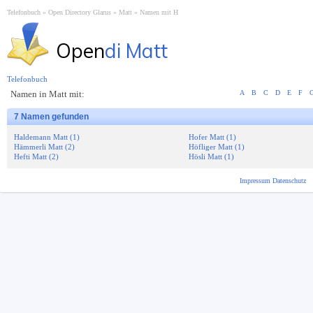
Telefonbuch
Open Directory Glarus
Matt
Namen mit H
Open
di Matt
Telefonbuch
Namen in Matt mit:
A
B
C
D
E
F
7 Namen gefunden
Haldemann Matt (1)
Hofer Matt (1)
Hämmerli Matt (2)
Höfliger Matt (1)
Hefti Matt (2)
Hösli Matt (1)
Impressum
Datenschutz