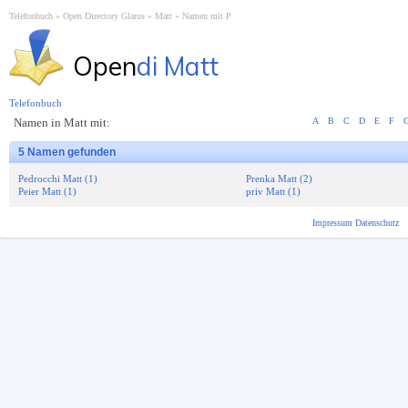
Telefonbuch
Open Directory Glarus
Matt
Namen mit P
Open
di Matt
Telefonbuch
Namen in Matt mit:
A
B
C
D
E
F
5 Namen gefunden
Pedrocchi Matt (1)
Prenka Matt (2)
Peier Matt (1)
priv Matt (1)
Impressum
Datenschutz