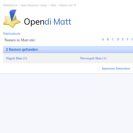
Telefonbuch
Open Directory Glarus
Matt
Namen mit N
Open
di Matt
Telefonbuch
Namen in Matt mit:
A
B
C
D
E
F
2 Namen gefunden
Nägeli Matt (1)
Nievergelt Matt (1)
Impressum
Datenschutz