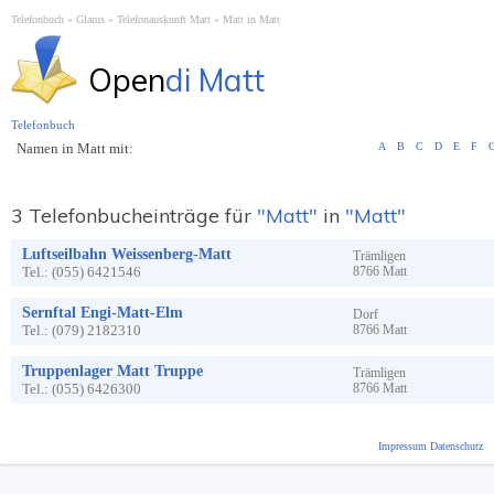
Telefonbuch
Glarus
Telefonauskunft Matt
Matt in Matt
Open
di Matt
Telefonbuch
Namen in Matt mit:
A
B
C
D
E
F
3 Telefonbucheinträge für
"Matt"
in
"Matt"
Luftseilbahn Weissenberg-Matt
Trämligen
Tel.:
(055) 6421546
8766
Matt
Sernftal Engi-Matt-Elm
Dorf
Tel.:
(079) 2182310
8766
Matt
Truppenlager Matt Truppe
Trämligen
Tel.:
(055) 6426300
8766
Matt
Impressum
Datenschutz