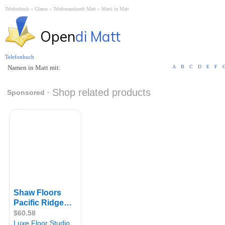
Telefonbuch
Glarus
Telefonauskunft Matt
Marti in Matt
Open
di Matt
Telefonbuch
Namen in Matt mit:
A
B
C
D
E
F