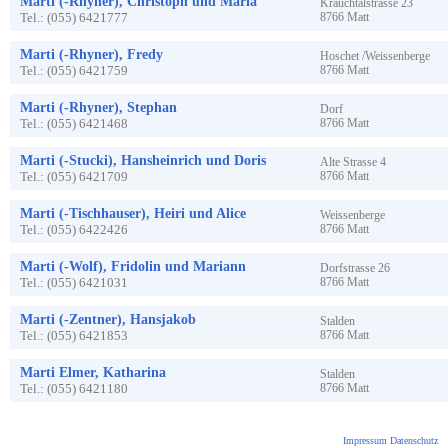
Marti (-Rhyner), Christoph und Maria
Krauchtalstrasse
23
Tel.:
(055) 6421777
8766
Matt
Marti (-Rhyner), Fredy
Hoschet /Weissenberge
Tel.:
(055) 6421759
8766
Matt
Marti (-Rhyner), Stephan
Dorf
Tel.:
(055) 6421468
8766
Matt
Marti (-Stucki), Hansheinrich und Doris
Alte Strasse
4
Tel.:
(055) 6421709
8766
Matt
Marti (-Tischhauser), Heiri und Alice
Weissenberge
Tel.:
(055) 6422426
8766
Matt
Marti (-Wolf), Fridolin und Mariann
Dorfstrasse
26
Tel.:
(055) 6421031
8766
Matt
Marti (-Zentner), Hansjakob
Stalden
Tel.:
(055) 6421853
8766
Matt
Marti Elmer, Katharina
Stalden
Tel.:
(055) 6421180
8766
Matt
Impressum
Datenschutz